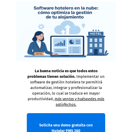
La buena noticia es que todos estos
problemas tienen solución.
Implementar un
software de gestión hotelera te permitirá
automatizar, integrar y profesionalizar la
operación, lo cual se traduce en mayor
productividad,
más ventas y huéspedes más
satisfechos.
Solicita una demo gratuita con
Hoteler PMS 360